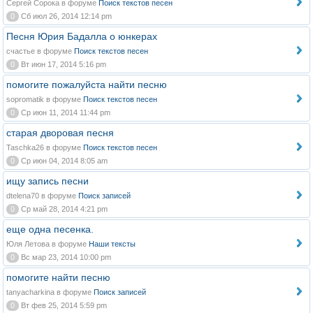
Сергей Сорока в форуме
Поиск текстов песен
0
Сб июл 26, 2014 12:14 pm
Песня Юрия Бадалла о юнкерах
счастье в форуме
Поиск текстов песен
0
Вт июн 17, 2014 5:16 pm
помогите пожалуйста найти песню
sopromatik в форуме
Поиск текстов песен
0
Ср июн 11, 2014 11:44 pm
старая дворовая песня
Taschka26 в форуме
Поиск текстов песен
0
Ср июн 04, 2014 8:05 am
ищу запись песни
dtelena70 в форуме
Поиск записей
0
Ср май 28, 2014 4:21 pm
еще одна песенка.
Юля Летова в форуме
Наши тексты
0
Вс мар 23, 2014 10:00 pm
помогите найти песню
tanyacharkina в форуме
Поиск записей
0
Вт фев 25, 2014 5:59 pm