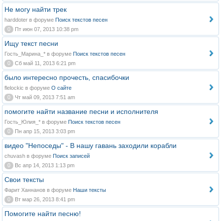
Не могу найти трек
harddoter в форуме
Поиск текстов песен
0
Пт июн 07, 2013 10:38 pm
Ищу текст песни
Гость_Марина_* в форуме
Поиск текстов песен
0
Сб май 11, 2013 6:21 pm
было интересно прочесть, спасибочки
flelockic в форуме
О сайте
0
Чт май 09, 2013 7:51 am
помогите найти название песни и исполнителя
Гость_Юлия_* в форуме
Поиск текстов песен
0
Пн апр 15, 2013 3:03 pm
видео "Непоседы" - В нашу гавань заходили корабли
chuvash в форуме
Поиск записей
0
Вс апр 14, 2013 1:13 pm
Свои тексты
Фарит Ханнанов в форуме
Наши тексты
0
Вт мар 26, 2013 8:41 pm
Помогите найти песню!