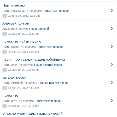
Найти песню
Гость_Александр_* в форуме
Поиск текстов песен
0
Ср янв 09, 2013 2:13 am
Алексей Колган
Advocare в форуме
Поиск записей
0
Сб дек 29, 2012 2:31 pm
помогите найти песню
Гость_Елена_* в форуме
Поиск текстов песен
0
Чт дек 27, 2012 7:09 pm
песня про татарина дальнобойщика
Гость_олег_* в форуме
Поиск текстов песен
0
Ср дек 19, 2012 8:52 am
каталог песен
Гость_Дмитрий_* в форуме
Поиск текстов песен
0
Вт дек 04, 2012 4:50 pm
памогите
Гость_ната_* в форуме
Поиск текстов песен
0
Вс дек 02, 2012 8:18 pm
В песне упоминался папа римский