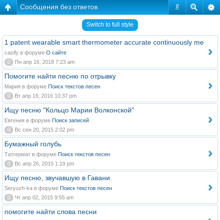
Сообщения без ответов
#
Switch to full style
1 patent wearable smart thermometer accurate continuously me
casify в форуме
О сайте
0
Пн апр 16, 2018 7:23 am
Помогите найти песню по отрывку
Мария в форуме
Поиск текстов песен
0
Вт апр 19, 2016 10:37 pm
Ищу песню "Кольцо Марии Волконской"
Евгения в форуме
Поиск записей
0
Вс сен 20, 2015 2:02 pm
Бумажный голубь
Татгермат в форуме
Поиск текстов песен
0
Вс апр 26, 2015 1:19 pm
Ищу песню, звучавшую в Гавани.
Seryozh-ka в форуме
Поиск текстов песен
0
Чт апр 02, 2015 9:55 am
помогите найти слова песни