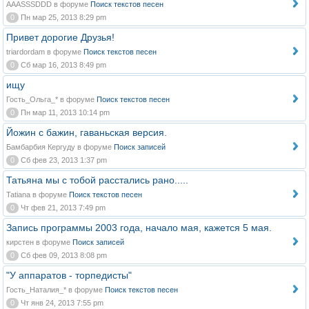
AAASSSDDD в форуме
Поиск текстов песен
0
Пн мар 25, 2013 8:29 pm
Привет дорогие Друзья!
triardordam в форуме
Поиск текстов песен
0
Сб мар 16, 2013 8:49 pm
ищу
Гость_Ольга_* в форуме
Поиск текстов песен
0
Пн мар 11, 2013 10:14 pm
Йожин с бажин, гаваньская версия.
Бамбарбия Кергуду в форуме
Поиск записей
0
Сб фев 23, 2013 1:37 pm
Татьяна мы с тобой расстались рано.....
Tatiana в форуме
Поиск текстов песен
0
Чт фев 21, 2013 7:49 pm
Запись программы 2003 года, начало мая, кажется 5 мая.
кирстен в форуме
Поиск записей
0
Сб фев 09, 2013 8:08 pm
"У аппаратов - торпедисты"
Гость_Наталия_* в форуме
Поиск текстов песен
0
Чт янв 24, 2013 7:55 pm