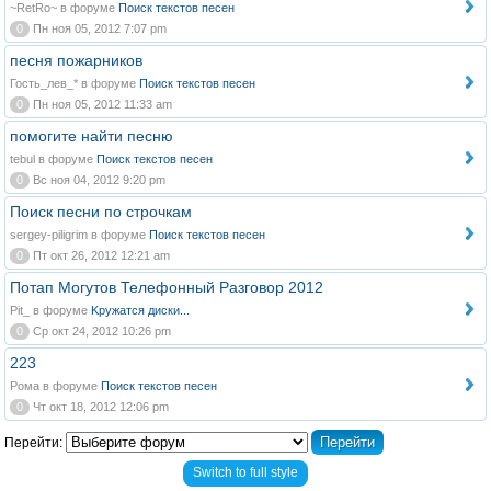
~RetRo~ в форуме
Поиск текстов песен
0
Пн ноя 05, 2012 7:07 pm
песня пожарников
Гость_лев_* в форуме
Поиск текстов песен
0
Пн ноя 05, 2012 11:33 am
помогите найти песню
tebul в форуме
Поиск текстов песен
0
Вс ноя 04, 2012 9:20 pm
Поиск песни по строчкам
sergey-piligrim в форуме
Поиск текстов песен
0
Пт окт 26, 2012 12:21 am
Потап Могутов Телефонный Разговор 2012
Pit_ в форуме
Kружатся диски...
0
Ср окт 24, 2012 10:26 pm
223
Рома в форуме
Поиск текстов песен
0
Чт окт 18, 2012 12:06 pm
Перейти:
Switch to full style