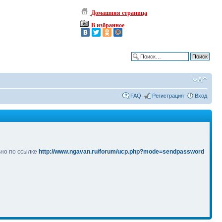
Домашняя страница
В избранное
Расширенный поиск
FAQ
Регистрация
Вход
ьно по ссылке
http://www.ngavan.ru/forum/ucp.php?mode=sendpassword