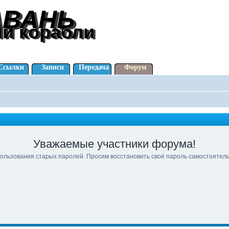
АВАНЬ
АВАНЬ
ли корабли
ли корабли
Ссылки
Записи
Передача
Форум
Уважаемые участники форума!
ользования старых паролей. Просим восстановить своё пароль самостоятел