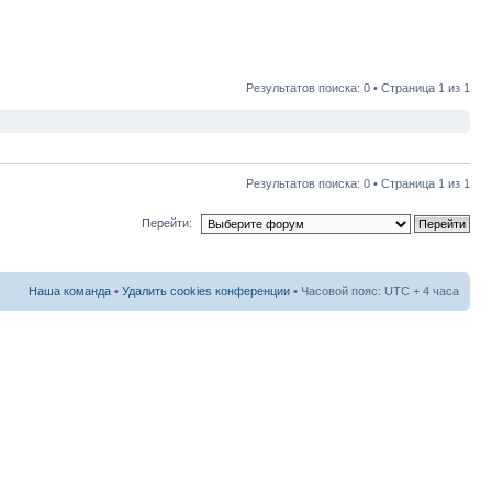
Результатов поиска: 0 • Страница
1
из
1
Результатов поиска: 0 • Страница
1
из
1
Перейти:
Наша команда
•
Удалить cookies конференции
• Часовой пояс: UTC + 4 часа