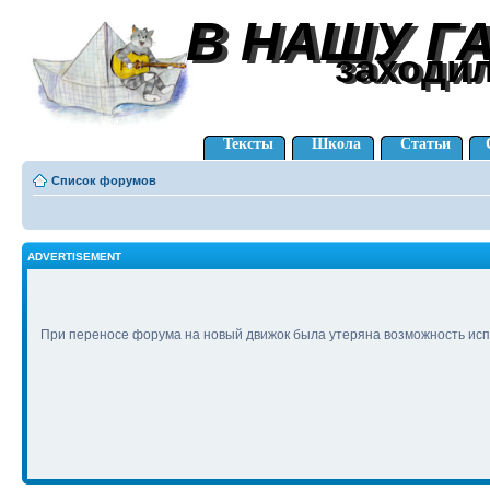
В НАШУ Г
В НАШУ Г
заходи
заходи
Тексты
Школа
Статьи
Список форумов
ADVERTISEMENT
При переносе форума на новый движок была утеряна возможность исп