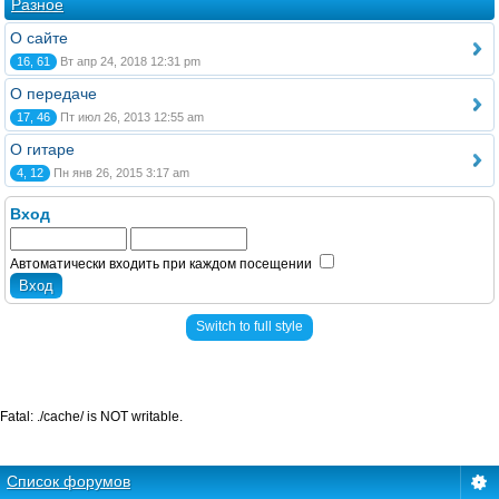
Разное
О сайте
16, 61
Вт апр 24, 2018 12:31 pm
О передаче
17, 46
Пт июл 26, 2013 12:55 am
О гитаре
4, 12
Пн янв 26, 2015 3:17 am
Вход
Автоматически входить при каждом посещении
Switch to full style
Fatal: ./cache/ is NOT writable.
Список форумов