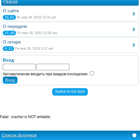
Разное
О сайте
16, 61
Вт апр 24, 2018 12:31 pm
О передаче
17, 46
Пт июл 26, 2013 12:55 am
О гитаре
4, 12
Пн янв 26, 2015 3:17 am
Вход
Автоматически входить при каждом посещении
Switch to full style
Fatal: ./cache/ is NOT writable.
Список форумов