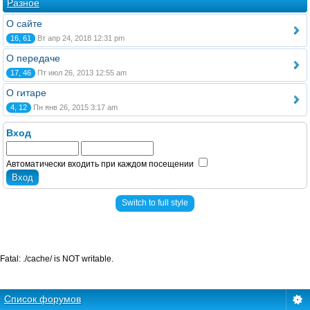
Разное
О сайте
16, 61
Вт апр 24, 2018 12:31 pm
О передаче
17, 46
Пт июл 26, 2013 12:55 am
О гитаре
4, 12
Пн янв 26, 2015 3:17 am
Вход
Автоматически входить при каждом посещении
Switch to full style
Fatal: ./cache/ is NOT writable.
Список форумов