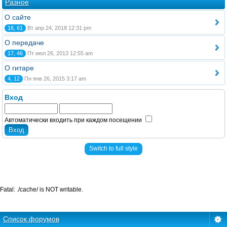
Разное
О сайте
16, 61
Вт апр 24, 2018 12:31 pm
О передаче
17, 46
Пт июл 26, 2013 12:55 am
О гитаре
4, 12
Пн янв 26, 2015 3:17 am
Вход
Автоматически входить при каждом посещении
Switch to full style
Fatal: ./cache/ is NOT writable.
Список форумов