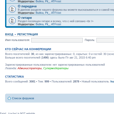
Модераторы:
Bubka
,
Pit_
,
ATFrost
О передаче
В данном разделе нашего форума вы можете высказываться о самой пер
Модераторы:
Bubka
,
Pit_
,
ATFrost
О гитаре
Раздел посвящен гитаре и всему, что с ней связано <br />
Модераторы:
Bubka
,
Pit_
,
ATFrost
ВХОД
•
РЕГИСТРАЦИЯ
Имя пользователя:
Пароль:
КТО СЕЙЧАС НА КОНФЕРЕНЦИИ
Всего посетителей:
30
, из них зарегистрированных: 0, скрытых: 0 и гостей: 30 (ос
Больше всего посетителей (
1490
) здесь было Пт авг 21, 2015 6:40 pm
Зарегистрированные пользователи: нет зарегистрированных пользователей
Легенда:
Администраторы
,
Супермодераторы
СТАТИСТИКА
Всего сообщений:
3081
• Тем:
999
• Пользователей:
2878
• Новый пользователь:
hu
Список форумов
Fatal: ./cache/ is NOT writable.