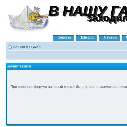
В НАШУ Г
В НАШУ Г
заходи
заходи
Тексты
Школа
Статьи
Список форумов
ADVERTISEMENT
При переносе форума на новый движок была утеряна возможность исп