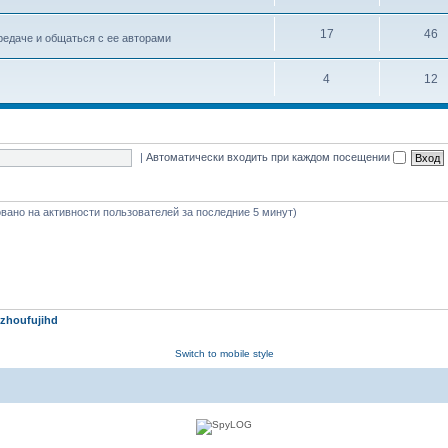
17
46
едаче и общаться с ее авторами
4
12
|
Автоматически входить при каждом посещении
новано на активности пользователей за последние 5 минут)
zhoufujihd
Switch to mobile style