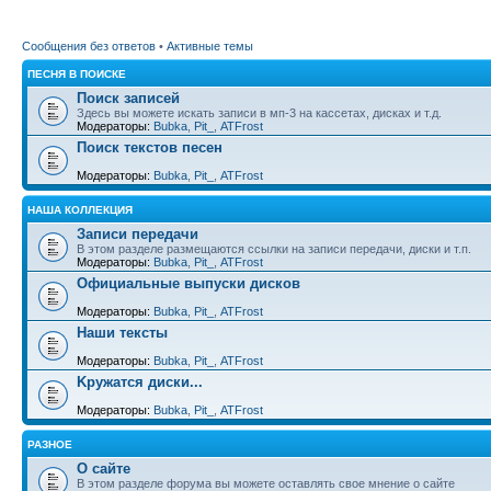
Сообщения без ответов
•
Активные темы
ПЕСНЯ В ПОИСКЕ
Поиск записей
Здесь вы можете искать записи в мп-3 на кассетах, дисках и т.д.
Модераторы:
Bubka
,
Pit_
,
ATFrost
Поиск текстов песен
Модераторы:
Bubka
,
Pit_
,
ATFrost
НАША КОЛЛЕКЦИЯ
Записи передачи
В этом разделе размещаются ссылки на записи передачи, диски и т.п.
Модераторы:
Bubka
,
Pit_
,
ATFrost
Официальные выпуски дисков
Модераторы:
Bubka
,
Pit_
,
ATFrost
Наши тексты
Модераторы:
Bubka
,
Pit_
,
ATFrost
Kружатся диски...
Модераторы:
Bubka
,
Pit_
,
ATFrost
РАЗНОЕ
О сайте
В этом разделе форума вы можете оставлять свое мнение о сайте