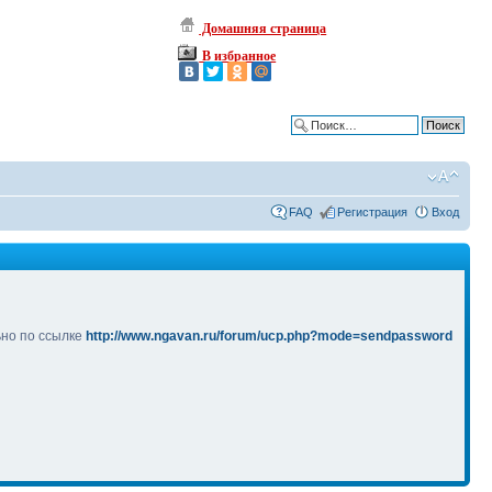
Домашняя страница
В избранное
Расширенный поиск
FAQ
Регистрация
Вход
ьно по ссылке
http://www.ngavan.ru/forum/ucp.php?mode=sendpassword