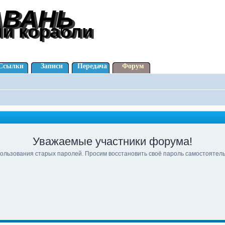
АВАНЬ
АВАНЬ
ли корабли
ли корабли
Ссылки
Записи
Передача
Форум
Уважаемые участники форума!
ользования старых паролей. Просим восстановить своё пароль самостоятел