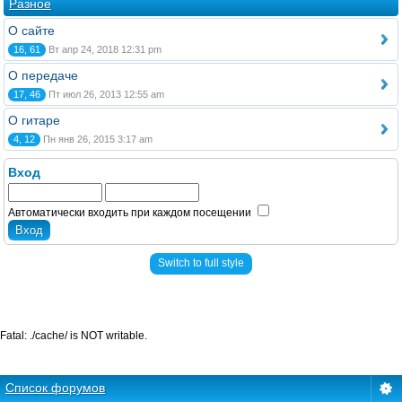
Разное
О сайте
16, 61
Вт апр 24, 2018 12:31 pm
О передаче
17, 46
Пт июл 26, 2013 12:55 am
О гитаре
4, 12
Пн янв 26, 2015 3:17 am
Вход
Автоматически входить при каждом посещении
Switch to full style
Fatal: ./cache/ is NOT writable.
Список форумов