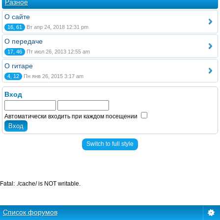
Разное
О сайте
16, 61
Вт апр 24, 2018 12:31 pm
О передаче
17, 46
Пт июл 26, 2013 12:55 am
О гитаре
4, 12
Пн янв 26, 2015 3:17 am
Вход
Автоматически входить при каждом посещении
Switch to full style
Fatal: ./cache/ is NOT writable.
Список форумов