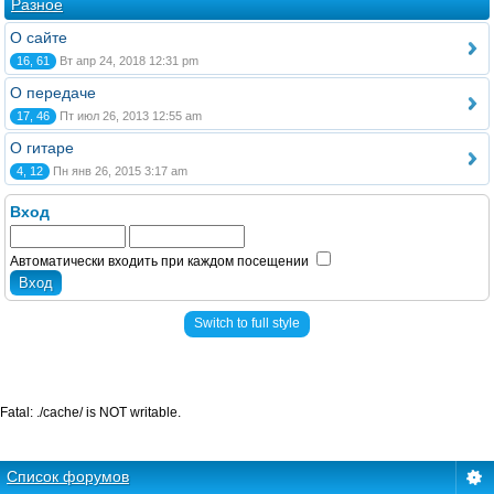
Разное
О сайте
16, 61
Вт апр 24, 2018 12:31 pm
О передаче
17, 46
Пт июл 26, 2013 12:55 am
О гитаре
4, 12
Пн янв 26, 2015 3:17 am
Вход
Автоматически входить при каждом посещении
Switch to full style
Fatal: ./cache/ is NOT writable.
Список форумов