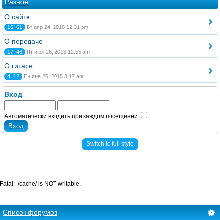
Разное
О сайте
16, 61
Вт апр 24, 2018 12:31 pm
О передаче
17, 46
Пт июл 26, 2013 12:55 am
О гитаре
4, 12
Пн янв 26, 2015 3:17 am
Вход
Автоматически входить при каждом посещении
Switch to full style
Fatal: ./cache/ is NOT writable.
Список форумов