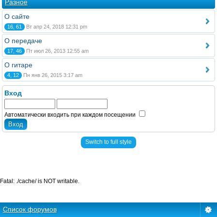
Разное
О сайте
16, 61
Вт апр 24, 2018 12:31 pm
О передаче
17, 46
Пт июл 26, 2013 12:55 am
О гитаре
4, 12
Пн янв 26, 2015 3:17 am
Вход
Автоматически входить при каждом посещении
Switch to full style
Fatal: ./cache/ is NOT writable.
Список форумов