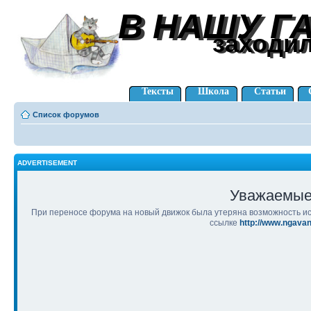
В НАШУ Г
В НАШУ Г
заходи
заходи
Тексты
Школа
Статьи
Список форумов
ADVERTISEMENT
Уважаемые
При переносе форума на новый движок была утеряна возможность ис
ссылке
http://www.ngava