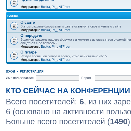
Модераторы:
Bubka
,
Pit_
,
ATFrost
РАЗНОЕ
О сайте
В этом разделе форума вы можете оставлять свое мнение о сайте
Модераторы:
Bubka
,
Pit_
,
ATFrost
О передаче
В данном разделе нашего форума вы можете высказываться о самой пе
общаться с ее авторами
Модераторы:
Bubka
,
Pit_
,
ATFrost
О гитаре
Раздел посвящен гитаре и всему, что с ней связано <br />
Модераторы:
Bubka
,
Pit_
,
ATFrost
ВХОД
•
РЕГИСТРАЦИЯ
Имя пользователя:
Пароль:
КТО СЕЙЧАС НА КОНФЕРЕНЦИИ
Всего посетителей:
6
, из них зар
6 (основано на активности польз
Больше всего посетителей (
1490