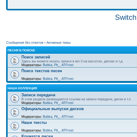
Switch
Сообщения без ответов
•
Активные темы
ПЕСНЯ В ПОИСКЕ
Поиск записей
Здесь вы можете искать записи в мп-3 на кассетах, дисках и т.д.
Модераторы:
Bubka
,
Pit_
,
ATFrost
Поиск текстов песен
Модераторы:
Bubka
,
Pit_
,
ATFrost
НАША КОЛЛЕКЦИЯ
Записи передачи
В этом разделе размещаются ссылки на записи передачи, диски и т.п.
Модераторы:
Bubka
,
Pit_
,
ATFrost
Официальные выпуски дисков
Модераторы:
Bubka
,
Pit_
,
ATFrost
Наши тексты
Модераторы:
Bubka
,
Pit_
,
ATFrost
Kружатся диски...