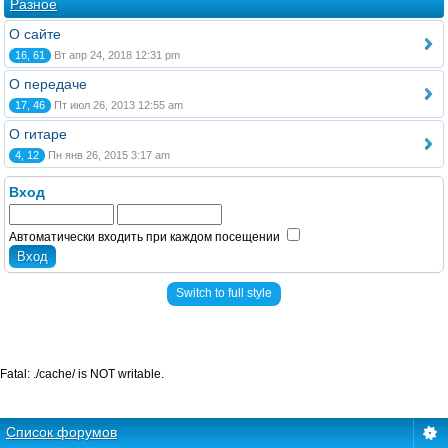
Разное
О сайте
16, 61
Вт апр 24, 2018 12:31 pm
О передаче
17, 46
Пт июл 26, 2013 12:55 am
О гитаре
4, 12
Пн янв 26, 2015 3:17 am
Вход
Автоматически входить при каждом посещении
Switch to full style
Fatal: ./cache/ is NOT writable.
Список форумов