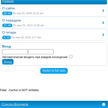
Разное
О сайте
16, 61
Вт апр 24, 2018 12:31 pm
О передаче
17, 46
Пт июл 26, 2013 12:55 am
О гитаре
4, 12
Пн янв 26, 2015 3:17 am
Вход
Автоматически входить при каждом посещении
Switch to full style
Fatal: ./cache/ is NOT writable.
Список форумов