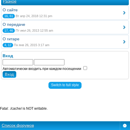
Разное
О сайте
16, 61
Вт апр 24, 2018 12:31 pm
О передаче
17, 46
Пт июл 26, 2013 12:55 am
О гитаре
4, 12
Пн янв 26, 2015 3:17 am
Вход
Автоматически входить при каждом посещении
Switch to full style
Fatal: ./cache/ is NOT writable.
Список форумов