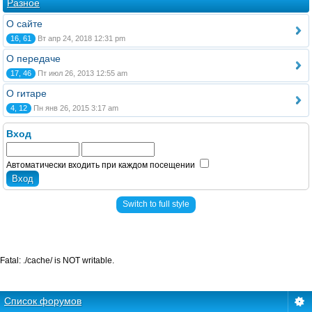
Разное
О сайте
16, 61
Вт апр 24, 2018 12:31 pm
О передаче
17, 46
Пт июл 26, 2013 12:55 am
О гитаре
4, 12
Пн янв 26, 2015 3:17 am
Вход
Автоматически входить при каждом посещении
Switch to full style
Fatal: ./cache/ is NOT writable.
Список форумов