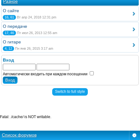
Разное
О сайте
16, 61
Вт апр 24, 2018 12:31 pm
О передаче
17, 46
Пт июл 26, 2013 12:55 am
О гитаре
4, 12
Пн янв 26, 2015 3:17 am
Вход
Автоматически входить при каждом посещении
Switch to full style
Fatal: ./cache/ is NOT writable.
Список форумов