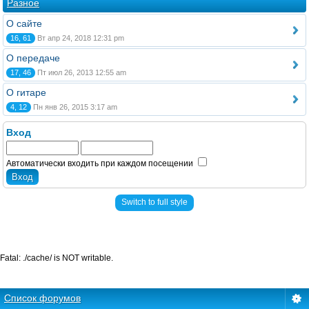
Разное
О сайте
16, 61
Вт апр 24, 2018 12:31 pm
О передаче
17, 46
Пт июл 26, 2013 12:55 am
О гитаре
4, 12
Пн янв 26, 2015 3:17 am
Вход
Автоматически входить при каждом посещении
Switch to full style
Fatal: ./cache/ is NOT writable.
Список форумов