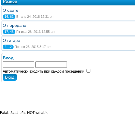
Разное
О сайте
16, 61
Вт апр 24, 2018 12:31 pm
О передаче
17, 46
Пт июл 26, 2013 12:55 am
О гитаре
4, 12
Пн янв 26, 2015 3:17 am
Вход
Автоматически входить при каждом посещении
Fatal: ./cache/ is NOT writable.