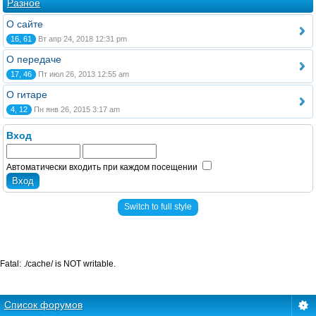
Разное
О сайте
16, 61
Вт апр 24, 2018 12:31 pm
О передаче
17, 46
Пт июл 26, 2013 12:55 am
О гитаре
4, 12
Пн янв 26, 2015 3:17 am
Вход
Автоматически входить при каждом посещении
Switch to full style
Fatal: ./cache/ is NOT writable.
Список форумов