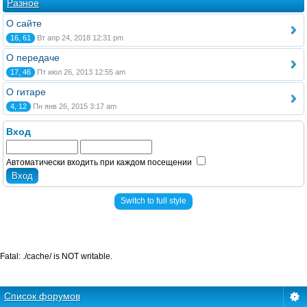
Разное
О сайте
16, 61
Вт апр 24, 2018 12:31 pm
О передаче
17, 46
Пт июл 26, 2013 12:55 am
О гитаре
4, 12
Пн янв 26, 2015 3:17 am
Вход
Автоматически входить при каждом посещении
Switch to full style
Fatal: ./cache/ is NOT writable.
Список форумов