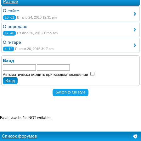
Разное
О сайте
16, 61
Вт апр 24, 2018 12:31 pm
О передаче
17, 46
Пт июл 26, 2013 12:55 am
О гитаре
4, 12
Пн янв 26, 2015 3:17 am
Вход
Автоматически входить при каждом посещении
Switch to full style
Fatal: ./cache/ is NOT writable.
Список форумов