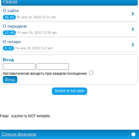
Разное
О сайте
16, 61
Вт апр 24, 2018 12:31 pm
О передаче
17, 46
Пт июл 26, 2013 12:55 am
О гитаре
4, 12
Пн янв 26, 2015 3:17 am
Вход
Автоматически входить при каждом посещении
Switch to full style
Fatal: ./cache/ is NOT writable.
Список форумов