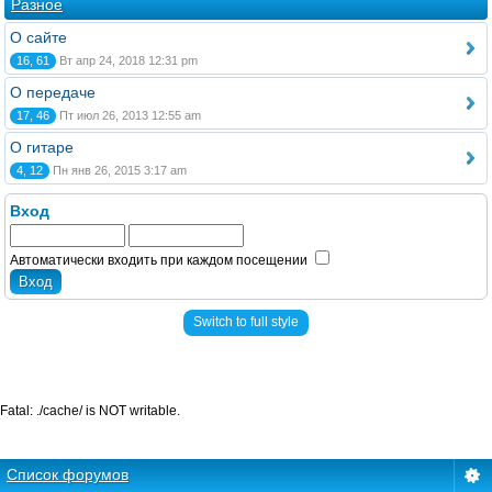
Разное
О сайте
16, 61
Вт апр 24, 2018 12:31 pm
О передаче
17, 46
Пт июл 26, 2013 12:55 am
О гитаре
4, 12
Пн янв 26, 2015 3:17 am
Вход
Автоматически входить при каждом посещении
Switch to full style
Fatal: ./cache/ is NOT writable.
Список форумов