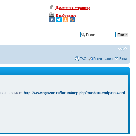
Домашняя страница
В избранное
Расширенный поиск
FAQ
Регистрация
Вход
ьно по ссылке
http://www.ngavan.ru/forum/ucp.php?mode=sendpassword