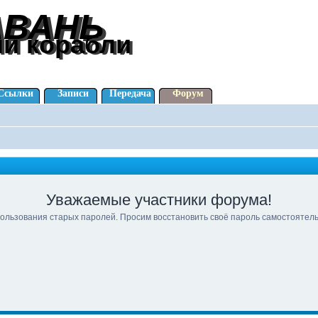
АВАНЬ
АВАНЬ
ли корабли
ли корабли
Ссылки
Записи
Передача
Форум
Уважаемые участники форума!
ользования старых паролей. Просим восстановить своё пароль самостоятел