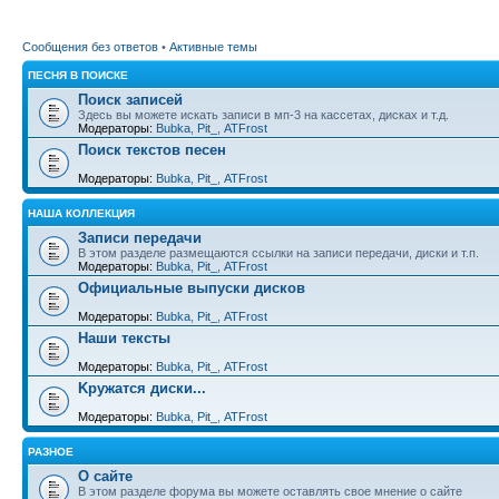
Сообщения без ответов
•
Активные темы
ПЕСНЯ В ПОИСКЕ
Поиск записей
Здесь вы можете искать записи в мп-3 на кассетах, дисках и т.д.
Модераторы:
Bubka
,
Pit_
,
ATFrost
Поиск текстов песен
Модераторы:
Bubka
,
Pit_
,
ATFrost
НАША КОЛЛЕКЦИЯ
Записи передачи
В этом разделе размещаются ссылки на записи передачи, диски и т.п.
Модераторы:
Bubka
,
Pit_
,
ATFrost
Официальные выпуски дисков
Модераторы:
Bubka
,
Pit_
,
ATFrost
Наши тексты
Модераторы:
Bubka
,
Pit_
,
ATFrost
Kружатся диски...
Модераторы:
Bubka
,
Pit_
,
ATFrost
РАЗНОЕ
О сайте
В этом разделе форума вы можете оставлять свое мнение о сайте