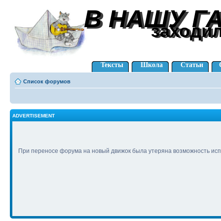
В НАШУ Г
В НАШУ Г
заходи
заходи
Тексты
Школа
Статьи
Список форумов
ADVERTISEMENT
При переносе форума на новый движок была утеряна возможность исп