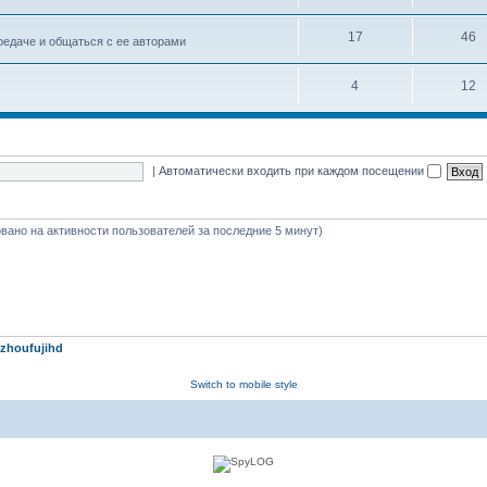
17
46
едаче и общаться с ее авторами
4
12
|
Автоматически входить при каждом посещении
новано на активности пользователей за последние 5 минут)
zhoufujihd
Switch to mobile style