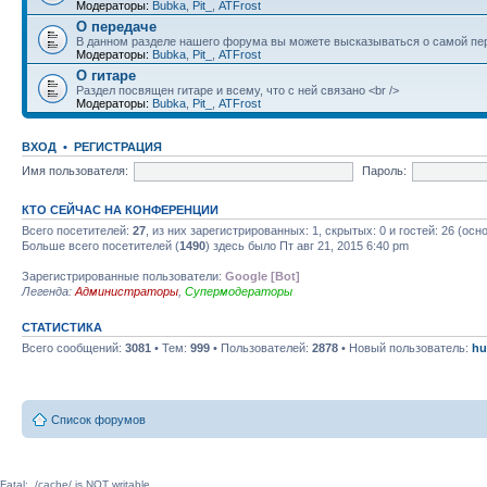
Модераторы:
Bubka
,
Pit_
,
ATFrost
О передаче
В данном разделе нашего форума вы можете высказываться о самой пер
Модераторы:
Bubka
,
Pit_
,
ATFrost
О гитаре
Раздел посвящен гитаре и всему, что с ней связано <br />
Модераторы:
Bubka
,
Pit_
,
ATFrost
ВХОД
•
РЕГИСТРАЦИЯ
Имя пользователя:
Пароль:
КТО СЕЙЧАС НА КОНФЕРЕНЦИИ
Всего посетителей:
27
, из них зарегистрированных: 1, скрытых: 0 и гостей: 26 (ос
Больше всего посетителей (
1490
) здесь было Пт авг 21, 2015 6:40 pm
Зарегистрированные пользователи:
Google [Bot]
Легенда:
Администраторы
,
Супермодераторы
СТАТИСТИКА
Всего сообщений:
3081
• Тем:
999
• Пользователей:
2878
• Новый пользователь:
hu
Список форумов
Fatal: ./cache/ is NOT writable.