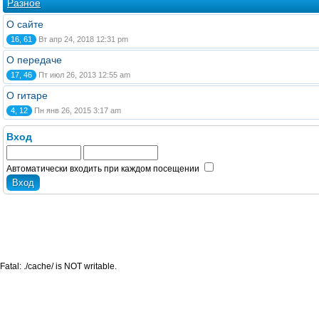
Разное
О сайте
16, 61
Вт апр 24, 2018 12:31 pm
О передаче
17, 46
Пт июл 26, 2013 12:55 am
О гитаре
4, 12
Пн янв 26, 2015 3:17 am
Вход
Автоматически входить при каждом посещении
Fatal: ./cache/ is NOT writable.