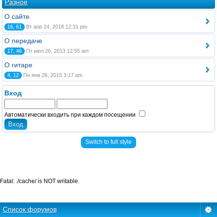
Разное
О сайте
16, 61
Вт апр 24, 2018 12:31 pm
О передаче
17, 46
Пт июл 26, 2013 12:55 am
О гитаре
4, 12
Пн янв 26, 2015 3:17 am
Вход
Автоматически входить при каждом посещении
Switch to full style
Fatal: ./cache/ is NOT writable.
Список форумов