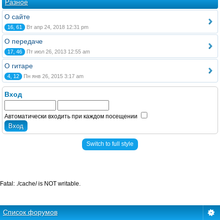
Разное
О сайте
16, 61
Вт апр 24, 2018 12:31 pm
О передаче
17, 46
Пт июл 26, 2013 12:55 am
О гитаре
4, 12
Пн янв 26, 2015 3:17 am
Вход
Автоматически входить при каждом посещении
Switch to full style
Fatal: ./cache/ is NOT writable.
Список форумов