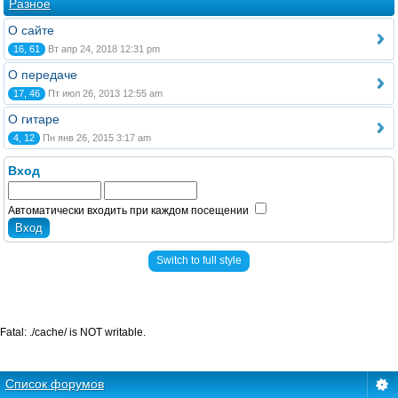
Разное
О сайте
16, 61
Вт апр 24, 2018 12:31 pm
О передаче
17, 46
Пт июл 26, 2013 12:55 am
О гитаре
4, 12
Пн янв 26, 2015 3:17 am
Вход
Автоматически входить при каждом посещении
Switch to full style
Fatal: ./cache/ is NOT writable.
Список форумов