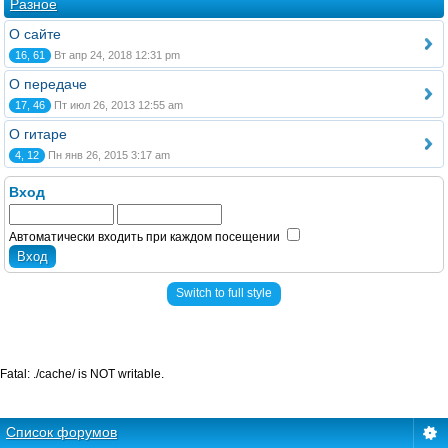
Разное
О сайте
16, 61
Вт апр 24, 2018 12:31 pm
О передаче
17, 46
Пт июл 26, 2013 12:55 am
О гитаре
4, 12
Пн янв 26, 2015 3:17 am
Вход
Автоматически входить при каждом посещении
Switch to full style
Fatal: ./cache/ is NOT writable.
Список форумов