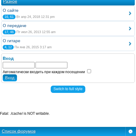
Разное
О сайте
16, 61
Вт апр 24, 2018 12:31 pm
О передаче
17, 46
Пт июл 26, 2013 12:55 am
О гитаре
4, 12
Пн янв 26, 2015 3:17 am
Вход
Автоматически входить при каждом посещении
Switch to full style
Fatal: ./cache/ is NOT writable.
Список форумов