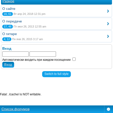
Разное
О сайте
16, 61
Вт апр 24, 2018 12:31 pm
О передаче
17, 46
Пт июл 26, 2013 12:55 am
О гитаре
4, 12
Пн янв 26, 2015 3:17 am
Вход
Автоматически входить при каждом посещении
Switch to full style
Fatal: ./cache/ is NOT writable.
Список форумов