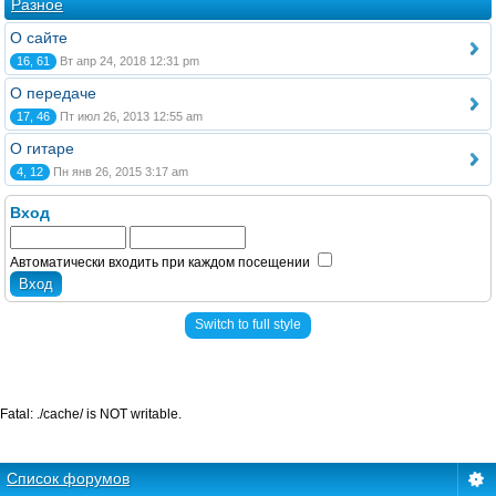
Разное
О сайте
16, 61
Вт апр 24, 2018 12:31 pm
О передаче
17, 46
Пт июл 26, 2013 12:55 am
О гитаре
4, 12
Пн янв 26, 2015 3:17 am
Вход
Автоматически входить при каждом посещении
Switch to full style
Fatal: ./cache/ is NOT writable.
Список форумов