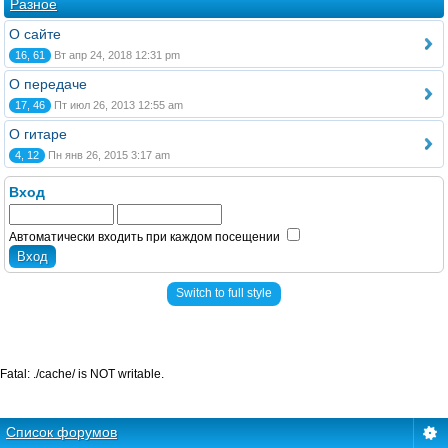
Разное
О сайте
16, 61
Вт апр 24, 2018 12:31 pm
О передаче
17, 46
Пт июл 26, 2013 12:55 am
О гитаре
4, 12
Пн янв 26, 2015 3:17 am
Вход
Автоматически входить при каждом посещении
Switch to full style
Fatal: ./cache/ is NOT writable.
Список форумов