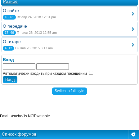
Разное
О сайте
16, 61
Вт апр 24, 2018 12:31 pm
О передаче
17, 46
Пт июл 26, 2013 12:55 am
О гитаре
4, 12
Пн янв 26, 2015 3:17 am
Вход
Автоматически входить при каждом посещении
Switch to full style
Fatal: ./cache/ is NOT writable.
Список форумов