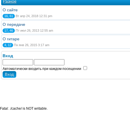
Разное
О сайте
16, 61
Вт апр 24, 2018 12:31 pm
О передаче
17, 46
Пт июл 26, 2013 12:55 am
О гитаре
4, 12
Пн янв 26, 2015 3:17 am
Вход
Автоматически входить при каждом посещении
Fatal: ./cache/ is NOT writable.