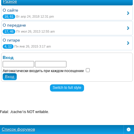
Разное
О сайте
16, 61
Вт апр 24, 2018 12:31 pm
О передаче
17, 46
Пт июл 26, 2013 12:55 am
О гитаре
4, 12
Пн янв 26, 2015 3:17 am
Вход
Автоматически входить при каждом посещении
Switch to full style
Fatal: ./cache/ is NOT writable.
Список форумов