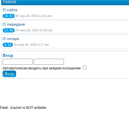
Разное
О сайте
16, 61
Вт апр 24, 2018 12:31 pm
О передаче
17, 46
Пт июл 26, 2013 12:55 am
О гитаре
4, 12
Пн янв 26, 2015 3:17 am
Вход
Автоматически входить при каждом посещении
Fatal: ./cache/ is NOT writable.