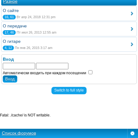
Разное
О сайте
16, 61
Вт апр 24, 2018 12:31 pm
О передаче
17, 46
Пт июл 26, 2013 12:55 am
О гитаре
4, 12
Пн янв 26, 2015 3:17 am
Вход
Автоматически входить при каждом посещении
Switch to full style
Fatal: ./cache/ is NOT writable.
Список форумов