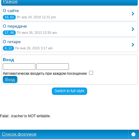
Разное
О сайте
16, 61
Вт апр 24, 2018 12:31 pm
О передаче
17, 46
Пт июл 26, 2013 12:55 am
О гитаре
4, 12
Пн янв 26, 2015 3:17 am
Вход
Автоматически входить при каждом посещении
Switch to full style
Fatal: ./cache/ is NOT writable.
Список форумов