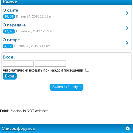
Разное
О сайте
16, 61
Вт апр 24, 2018 12:31 pm
О передаче
17, 46
Пт июл 26, 2013 12:55 am
О гитаре
4, 12
Пн янв 26, 2015 3:17 am
Вход
Автоматически входить при каждом посещении
Switch to full style
Fatal: ./cache/ is NOT writable.
Список форумов