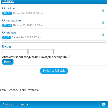
Разное
О сайте
16, 61
Вт апр 24, 2018 12:31 pm
О передаче
17, 46
Пт июл 26, 2013 12:55 am
О гитаре
4, 12
Пн янв 26, 2015 3:17 am
Вход
Автоматически входить при каждом посещении
Switch to full style
Fatal: ./cache/ is NOT writable.
Список форумов