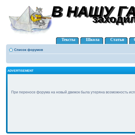
В НАШУ Г
В НАШУ Г
заходи
заходи
Тексты
Школа
Статьи
Список форумов
ADVERTISEMENT
При переносе форума на новый движок была утеряна возможность исп