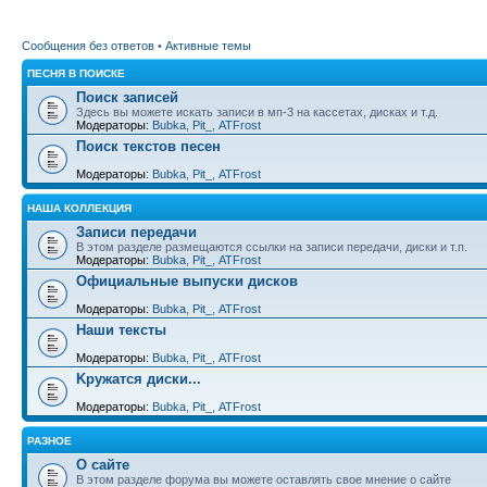
Сообщения без ответов
•
Активные темы
ПЕСНЯ В ПОИСКЕ
Поиск записей
Здесь вы можете искать записи в мп-3 на кассетах, дисках и т.д.
Модераторы:
Bubka
,
Pit_
,
ATFrost
Поиск текстов песен
Модераторы:
Bubka
,
Pit_
,
ATFrost
НАША КОЛЛЕКЦИЯ
Записи передачи
В этом разделе размещаются ссылки на записи передачи, диски и т.п.
Модераторы:
Bubka
,
Pit_
,
ATFrost
Официальные выпуски дисков
Модераторы:
Bubka
,
Pit_
,
ATFrost
Наши тексты
Модераторы:
Bubka
,
Pit_
,
ATFrost
Kружатся диски...
Модераторы:
Bubka
,
Pit_
,
ATFrost
РАЗНОЕ
О сайте
В этом разделе форума вы можете оставлять свое мнение о сайте