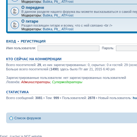
Модераторы:
Bubka
,
Pit_
,
ATFrost
О передаче
В данном разделе нашего форума вы можете высказываться о самой пер
Модераторы:
Bubka
,
Pit_
,
ATFrost
О гитаре
Раздел посвящен гитаре и всему, что с ней связано <br />
Модераторы:
Bubka
,
Pit_
,
ATFrost
ВХОД
•
РЕГИСТРАЦИЯ
Имя пользователя:
Пароль:
КТО СЕЙЧАС НА КОНФЕРЕНЦИИ
Всего посетителей:
29
, из них зарегистрированных: 0, скрытых: 0 и гостей: 29 (ос
Больше всего посетителей (
1490
) здесь было Пт авг 21, 2015 6:40 pm
Зарегистрированные пользователи: нет зарегистрированных пользователей
Легенда:
Администраторы
,
Супермодераторы
СТАТИСТИКА
Всего сообщений:
3081
• Тем:
999
• Пользователей:
2878
• Новый пользователь:
hu
Список форумов
Fatal: ./cache/ is NOT writable.