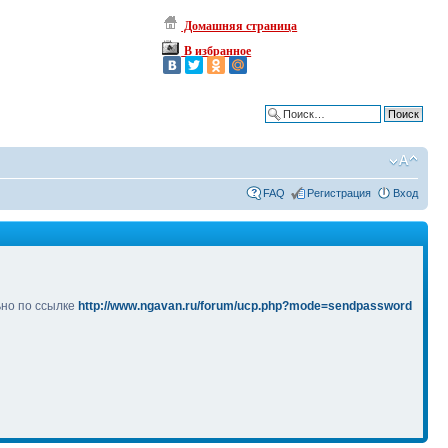
Домашняя страница
В избранное
Расширенный поиск
FAQ
Регистрация
Вход
ьно по ссылке
http://www.ngavan.ru/forum/ucp.php?mode=sendpassword