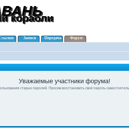
АВАНЬ
АВАНЬ
ли корабли
ли корабли
Ссылки
Записи
Передача
Форум
Уважаемые участники форума!
ользования старых паролей. Просим восстановить своё пароль самостоятел