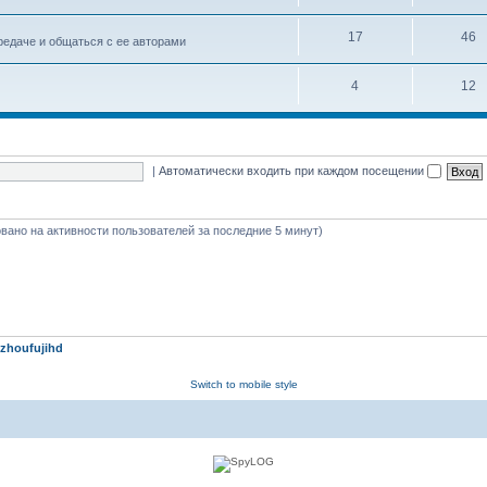
17
46
едаче и общаться с ее авторами
4
12
|
Автоматически входить при каждом посещении
новано на активности пользователей за последние 5 минут)
zhoufujihd
Switch to mobile style