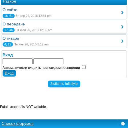
Разное
О сайте
16, 61
Вт апр 24, 2018 12:31 pm
О передаче
17, 46
Пт июл 26, 2013 12:55 am
О гитаре
4, 12
Пн янв 26, 2015 3:17 am
Вход
Автоматически входить при каждом посещении
Switch to full style
Fatal: ./cache/ is NOT writable.
Список форумов