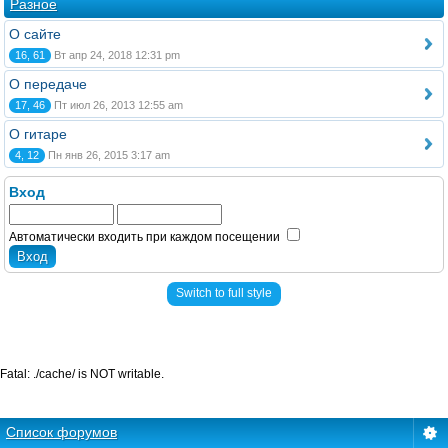
Разное
О сайте
16, 61
Вт апр 24, 2018 12:31 pm
О передаче
17, 46
Пт июл 26, 2013 12:55 am
О гитаре
4, 12
Пн янв 26, 2015 3:17 am
Вход
Автоматически входить при каждом посещении
Switch to full style
Fatal: ./cache/ is NOT writable.
Список форумов