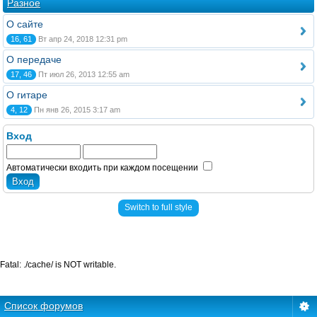
Разное
О сайте
16, 61
Вт апр 24, 2018 12:31 pm
О передаче
17, 46
Пт июл 26, 2013 12:55 am
О гитаре
4, 12
Пн янв 26, 2015 3:17 am
Вход
Автоматически входить при каждом посещении
Switch to full style
Fatal: ./cache/ is NOT writable.
Список форумов