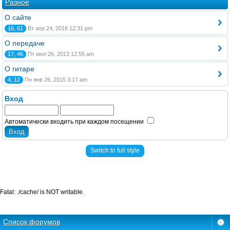
Разное
О сайте
16, 61
Вт апр 24, 2018 12:31 pm
О передаче
17, 46
Пт июл 26, 2013 12:55 am
О гитаре
4, 12
Пн янв 26, 2015 3:17 am
Вход
Автоматически входить при каждом посещении
Switch to full style
Fatal: ./cache/ is NOT writable.
Список форумов