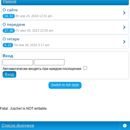
Разное
О сайте
16, 61
Вт апр 24, 2018 12:31 pm
О передаче
17, 46
Пт июл 26, 2013 12:55 am
О гитаре
4, 12
Пн янв 26, 2015 3:17 am
Вход
Автоматически входить при каждом посещении
Switch to full style
Fatal: ./cache/ is NOT writable.
Список форумов