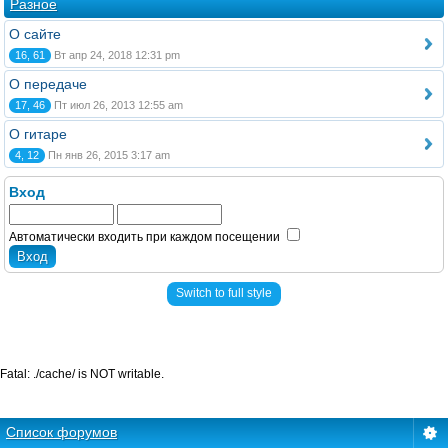
Разное
О сайте
16, 61
Вт апр 24, 2018 12:31 pm
О передаче
17, 46
Пт июл 26, 2013 12:55 am
О гитаре
4, 12
Пн янв 26, 2015 3:17 am
Вход
Автоматически входить при каждом посещении
Switch to full style
Fatal: ./cache/ is NOT writable.
Список форумов